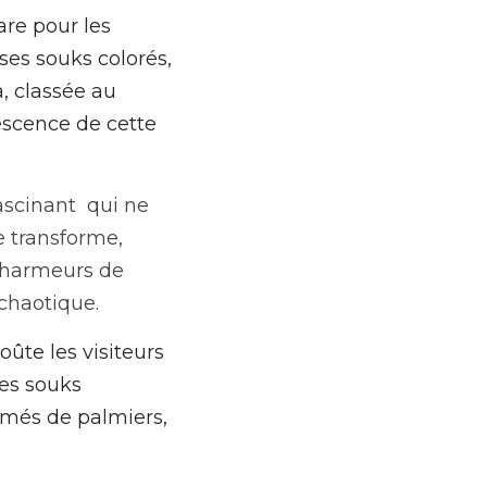
re pour les 
es souks colorés, 
, classée au 
scence de cette 
scinant  qui ne 
 transforme, 
charmeurs de 
chaotique.
te les visiteurs 
es souks 
emés de palmiers, 