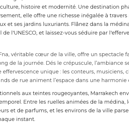
lture, histoire et modernité. Une destination pha
ment, elle offre une richesse inégalée à travers s
x et ses jardins luxuriants. Flânez dans la médina
de l'UNESCO, et laissez-vous séduire par l'efferve
a, véritable cœur de la ville, offre un spectacle fa
ong de la journée. Dés le crépuscule, l’ambiance se
e effervescence unique : les conteurs, musiciens, 
nds de rue animent l’espace dans une harmonie 
itionnels aux teintes rougeoyantes, Marrakech envoû
mporel. Entre les ruelles animées de la médina, l
rs et de parfums, et les environs de la ville pars
haque instant.