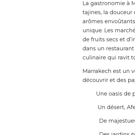
La gastronomie à Ma
tajines, la douceur
arômes envoûtants 
unique. Les marchés
de fruits secs et d’
dans un restaurant 
culinaire qui ravit t
Marrakech est un vér
découvrir et des pa
         Une oa
          Un dés
           De m
           Des j