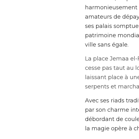
harmonieusement cu
amateurs de dépayse
ses palais somptueu
patrimoine mondial 
ville sans égale.
La place Jemaa el-Fn
cesse pas taut au l
laissant place à un
serpents et marcha
Avec ses riads trad
par son charme inte
débordant de couleu
la magie opère à c