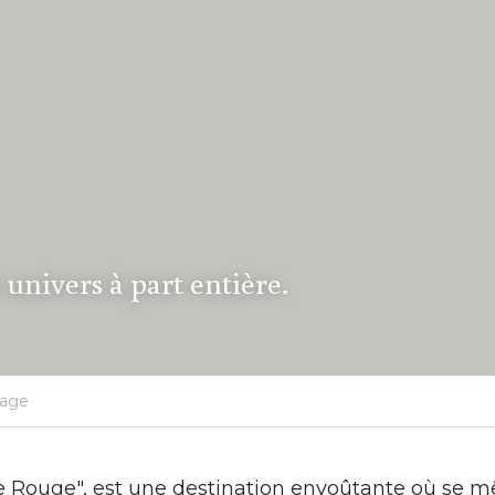
univers à part entière.
yage
e Rouge", est une destination envoûtante où se mê