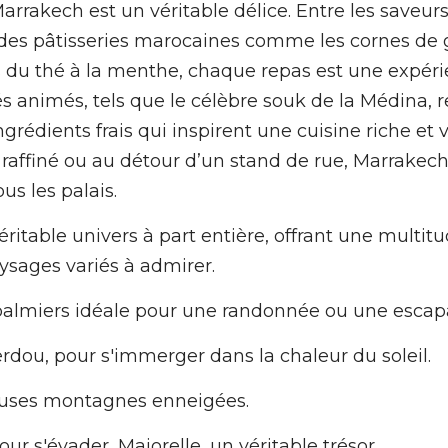
rrakech est un véritable délice. Entre les saveurs
 des pâtisseries marocaines comme les cornes de ga
du thé à la menthe, chaque repas est une expérie
 animés, tels que le célèbre souk de la Médina, re
ingrédients frais qui inspirent une cuisine riche et v
raffiné ou au détour d’un stand de rue, Marrakech 
ous les palais.
itable univers à part entière, offrant une multitud
ysages variés à admirer.
sis de palmiers idéale pour une randonnée ou une esca
ert, Aferdou, pour s'immerger dans la chaleur du soleil.
ajestueuses montagnes enneigées.
ardins pour s'évader, Majorelle, un véritable trésor.